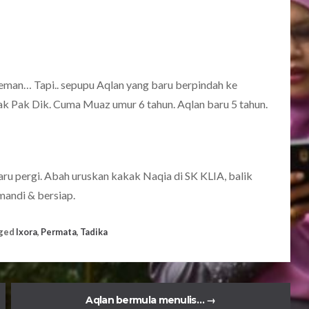
teman… Tapi.. sepupu Aqlan yang baru berpindah ke
k Pak Dik. Cuma Muaz umur 6 tahun. Aqlan baru 5 tahun.
aru pergi. Abah uruskan kakak Naqia di SK KLIA, balik
mandi & bersiap.
ged
Ixora
,
Permata
,
Tadika
Aqlan bermula menulis…
→