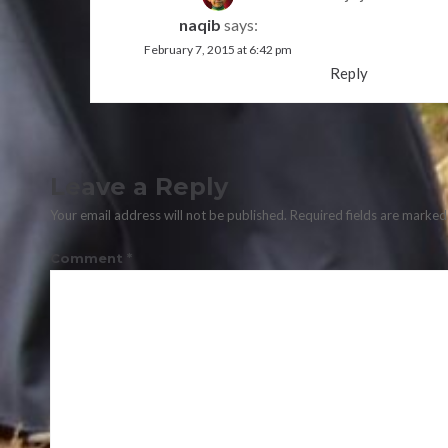
naqib
says:
February 7, 2015 at 6:42 pm
Reply
Leave a Reply
Your email address will not be published.
Required fields are marke
Comment
*