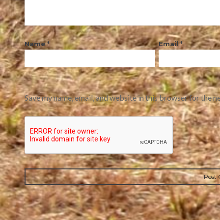
Name
*
Email
*
Save my name, email, and website in this browser for the n