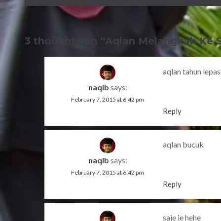
3 thoughts on “
Aqlan Melangkah Ke 
aqlan tahun lepas
naqib
says:
February 7, 2015 at 6:42 pm
Reply
aqlan bucuk
naqib
says:
February 7, 2015 at 6:42 pm
Reply
saje je hehe