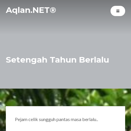
Aqlan.NET®
Setengah Tahun Berlalu
Pejam celik sungguh pantas masa berlalu..