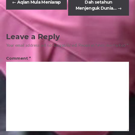
←
Aqlan Mula Meniarap
Dah setahun
Menjenguk Dunia…
→
Leave a Reply
Your email address will not be published.
Required fields are marked
*
Comment
*