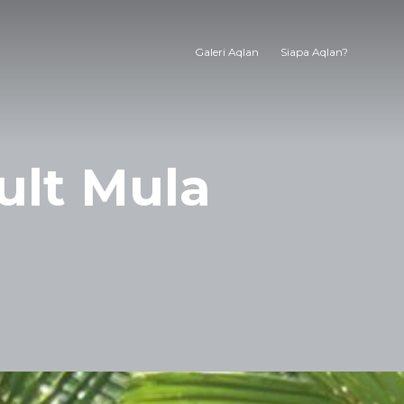
Galeri Aqlan
Siapa Aqlan?
ult Mula