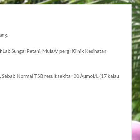
ang.
thLab Sungai Petani. MulaÂ² pergi Klinik Kesihatan
g. Sebab Normal TSB result sekitar 20 Âµmol/L (17 kalau