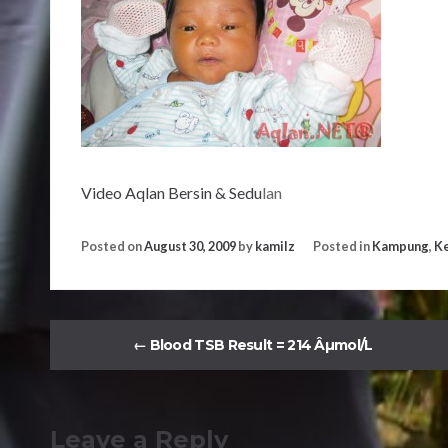
Video Aqlan Bersin & Sedu
lan
Posted on
August 30, 2009
by
kamilz
Posted in
Kampung
,
Ke
←
Blood TSB Result = 214 Âµmol/L
Leave a Reply