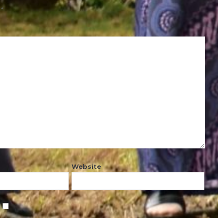
d
*
Website