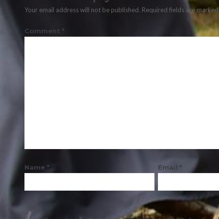
Your email address will not be published.
Required fields are marke
Comment
*
Name
*
Email
*