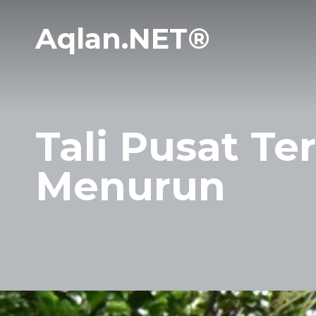
Aqlan.NET®
Tali Pusat Te
Menurun