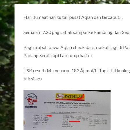
Hari Jumaat hari tu tali pusat Aqlan dah tercabut…
Semalam 7.20 pagi, abah sampai ke kampung dari Sep
Pagi ni abah bawa Aqlan check darah sekali lagi di Pa
Padang Serai, tapi Lab tutup hari ni.
TSB result dah menurun 183 Âµmol/L. Tapi still kunin
tak silap)