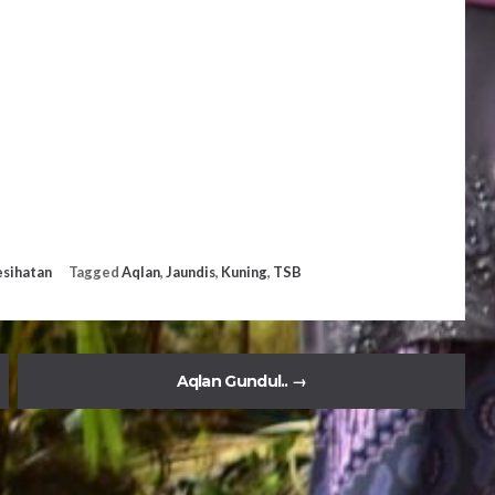
sihatan
Tagged
Aqlan
,
Jaundis
,
Kuning
,
TSB
Aqlan Gundul..
→