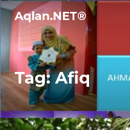
Aqlan.NET®
Tag:
Afiq