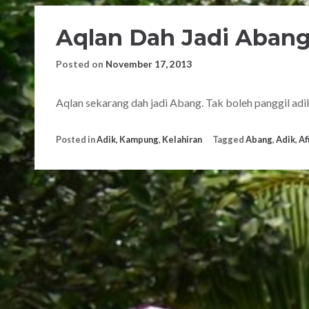
Aqlan Dah Jadi Aban
Posted on
November 17, 2013
Aqlan sekarang dah jadi Abang. Tak boleh panggil adik 
Posted in
Adik
,
Kampung
,
Kelahiran
Tagged
Abang
,
Adik
,
Af