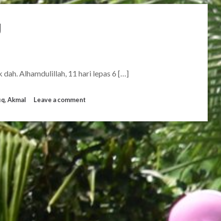
g
dah. Alhamdulillah, 11 hari lepas 6 […]
iq
,
Akmal
Leave a comment