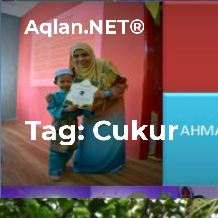
Aqlan.NET®
Tag:
Cukur