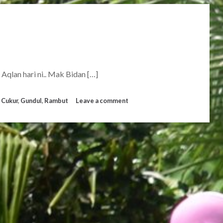
 Aqlan hari ni.. Mak Bidan […]
,
Cukur
,
Gundul
,
Rambut
Leave a comment