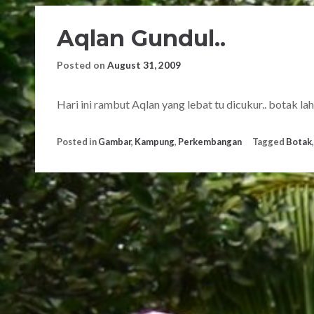
Aqlan Gundul..
Posted on
August 31, 2009
Hari ini rambut Aqlan yang lebat tu dicukur.. botak lah
Posted in
Gambar
,
Kampung
,
Perkembangan
Tagged
Botak